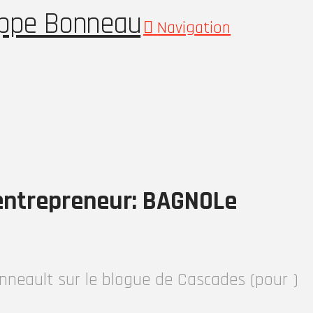
lippe Bonneau
Navigation
entrepreneur: BAGNOLe
nneault sur le blogue de Cascades (pour )