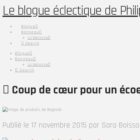
Le blogue éclectique de Phi
Blogue
Bonneau
La bécasse
Search
Blogue
Bonneau
La bécasse
Search
Coup de cœur pour un éco
Publié le 17 novembre 2015 par Sara Boisso